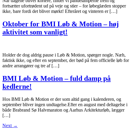
Når dagene bliver kortere, finder vi pandelamperne frem og
fortsætter ufortrødent ud på veje og stier – for løbeglæden stopper
ikke, bare fordi det bliver mørkt! Efteråret og vinteren er […]
Oktober for BMI Løb & Motion – høj
aktivitet som vanligt!
Holder de dog aldrig pause i Løb & Motion, spørger nogle. Næh,
faktisk ikke, og efter en september, der bød på fem officielle løb for
andre arrangører og tre af […]
BMI Løb & Motion – fuld damp på
kedlerne!
Hos BMI Løb & Motion er der som altid gang i kalenderen, og
september bliver ingen undtagelse.Efter en august med deltagelse i
både Brabrand Sø Halvmaraton og Aarhus Arkitekturløb, lægger
[…]
Next
→