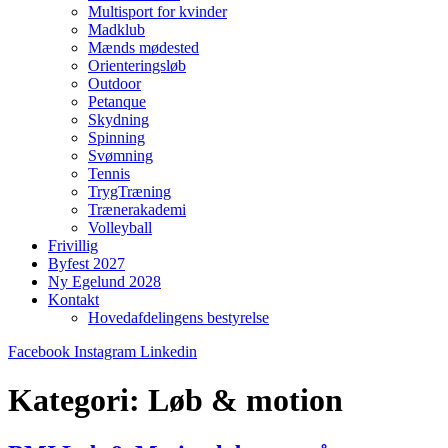
Multisport for kvinder
Madklub
Mænds mødested
Orienteringsløb
Outdoor
Petanque
Skydning
Spinning
Svømning
Tennis
TrygTræning
Trænerakademi
Volleyball
Frivillig
Byfest 2027
Ny Egelund 2028
Kontakt
Hovedafdelingens bestyrelse
Facebook
Instagram
Linkedin
Kategori:
Løb & motion