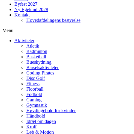
Byfest 2027
Ny Egelund 2028
Kontakt
Hovedafdelingens bestyrelse
Menu
Aktiviteter
Atletik
Badminton
Basketball
Bueskydning
Barselsaktiviteter
Coding Pirates
Disc Golf
Fitness
Floorball
Fodbold
Gaming
Gymnastik
Høvdingebold for kvinder
Håndbold
Idræt om dagen
Krolf
Løb & Motion