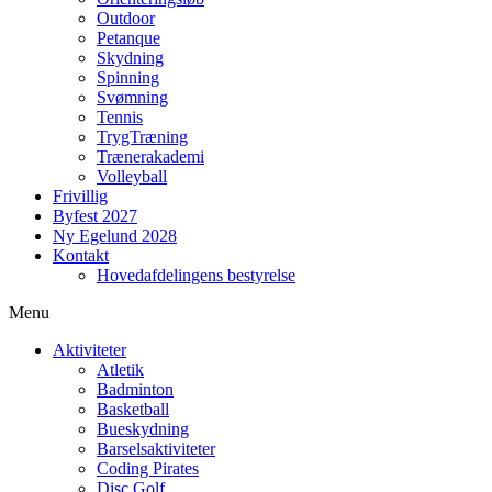
Outdoor
Petanque
Skydning
Spinning
Svømning
Tennis
TrygTræning
Trænerakademi
Volleyball
Frivillig
Byfest 2027
Ny Egelund 2028
Kontakt
Hovedafdelingens bestyrelse
Menu
Aktiviteter
Atletik
Badminton
Basketball
Bueskydning
Barselsaktiviteter
Coding Pirates
Disc Golf