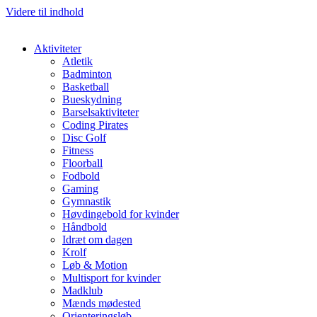
Videre til indhold
Aktiviteter
Atletik
Badminton
Basketball
Bueskydning
Barselsaktiviteter
Coding Pirates
Disc Golf
Fitness
Floorball
Fodbold
Gaming
Gymnastik
Høvdingebold for kvinder
Håndbold
Idræt om dagen
Krolf
Løb & Motion
Multisport for kvinder
Madklub
Mænds mødested
Orienteringsløb