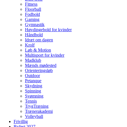
Fitness
Floorball
Fodbold
Gaming
Gymnastik
Høvdingebold for kvinder
Håndbold
Idræt om dagen
Krolf
Løb & Motion
Multisport for kvinder
Madklub
Mænds mødested
Orienteringsløb
Outdoor
Petanque
Skydning
Spinning
Svømning
Tennis
TrygTræning
Trænerakademi
Volleyball
Frivillig
Byfest 2027