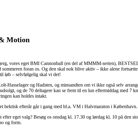
 & Motion
anbjerg, vores eget BMI Cannonball (en del af MMMM-serien), BESTSE
mmeren foran os. Og den skal nok blive aktiv – ikke alene fortsætter 
l løb – selvfølgelig skal vi det!
, Kolt-Hasselager og Hadsten, og minsandten om vi ikke også selv arran
udsolgt, og de 70 deltagere kan se frem til en lun eftermiddag med 7 km
ringen kan holdes intakt.
 et hektisk efterår går i gang med bl.a. VM i Halvmaraton i København.
efter eget valg? Besøg os onsdag kl. 17.30 og lørdag kl. 10 på den store
po og form.