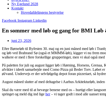
Ny Egelund 2028
Kontakt
Hovedafdelingens bestyrelse
Facebook
Instagram
Linkedin
En sommer med løb og gang for BMI Løb
juni 23, 2026
Efter Børneløb til Byfesten 30. maj og en juni måned med løb i Tr
og løb ved Brabrand Sø (også et MMMM-løb), kigger vi nu frem mod so
walkere er med i flere forskellige grupperinger, men vi skal også med ti
På paletten for juli og august ligger løb i Hørning, Horsens, Grenaa
afvikler i ideelt samarbejde med Como Pizza på Beder Torv. Løbet er 
øl/vand. Undervejs er der selvfølgelig depot foran pizzeriaet, så hydre
August måned slutter af med deltagelse i Aarhus Arkitekturløb, inden
Skal du være med til at bevæge benene med os – hurtigt eller langsomt 
springet og meld dig ind lige
her
– vi tager godt i mod alle uanset tem