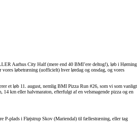
LLER Aarhus City Half (mere end 40 BMI’ere deltog!), løb i Hørning
vores løbetræning (uofficielt) hver lørdag og onsdag, og vores
gerer et løb 11. august, nemlig BMI Pizza Run #26, som vi som vanligt
, 14 km eller halvmaraton, efterfulgt af en velsmagende pizza og en
 P-plads i Fløjstrup Skov (Mariendal) til fællestræning, eller tag