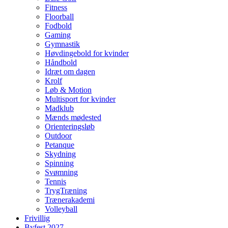
Fitness
Floorball
Fodbold
Gaming
Gymnastik
Høvdingebold for kvinder
Håndbold
Idræt om dagen
Krolf
Løb & Motion
Multisport for kvinder
Madklub
Mænds mødested
Orienteringsløb
Outdoor
Petanque
Skydning
Spinning
Svømning
Tennis
TrygTræning
Trænerakademi
Volleyball
Frivillig
Byfest 2027