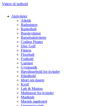
Videre til indhold
Aktiviteter
Atletik
Badminton
Basketball
Bueskydning
Barselsaktiviteter
Coding Pirates
Disc Golf
Fitness
Floorball
Fodbold
Gaming
Gymnastik
Høvdingebold for kvinder
Håndbold
Idræt om dagen
Krolf
Løb & Motion
Multisport for kvinder
Madklub
Mænds mødested
Orienteringsløb