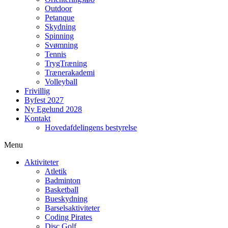
Outdoor
Petanque
Skydning
Spinning
Svømning
Tennis
TrygTræning
Trænerakademi
Volleyball
Frivillig
Byfest 2027
Ny Egelund 2028
Kontakt
Hovedafdelingens bestyrelse
Menu
Aktiviteter
Atletik
Badminton
Basketball
Bueskydning
Barselsaktiviteter
Coding Pirates
Disc Golf