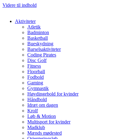
Videre til indhold
Aktiviteter
Atletik
Badminton
Basketball
Bueskydning
Barselsaktiviteter
Coding Pirates
Disc Golf
Fitness
Floorball
Fodbold
Gaming
Gymnastik
Høvdingebold for kvinder
Håndbold
Idræt om dagen
Krolf
Løb & Motion
Multisport for kvinder
Madklub
Mænds mødested
Orienteringsløb