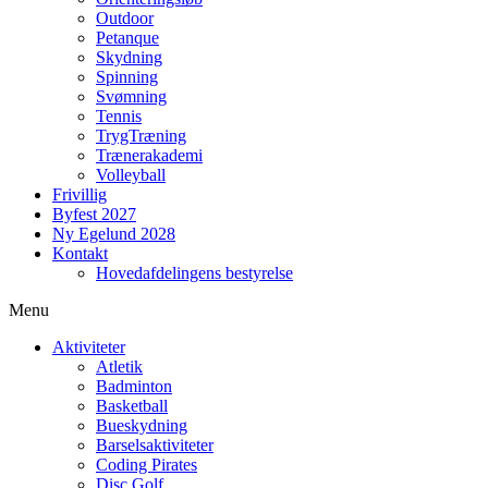
Outdoor
Petanque
Skydning
Spinning
Svømning
Tennis
TrygTræning
Trænerakademi
Volleyball
Frivillig
Byfest 2027
Ny Egelund 2028
Kontakt
Hovedafdelingens bestyrelse
Menu
Aktiviteter
Atletik
Badminton
Basketball
Bueskydning
Barselsaktiviteter
Coding Pirates
Disc Golf