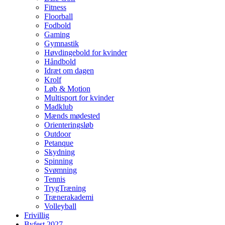
Fitness
Floorball
Fodbold
Gaming
Gymnastik
Høvdingebold for kvinder
Håndbold
Idræt om dagen
Krolf
Løb & Motion
Multisport for kvinder
Madklub
Mænds mødested
Orienteringsløb
Outdoor
Petanque
Skydning
Spinning
Svømning
Tennis
TrygTræning
Trænerakademi
Volleyball
Frivillig
Byfest 2027