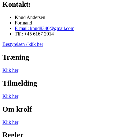
Kontakt:
Knud Andersen
Formand
E-mail: knud8340@gmail.com
Tlf.: +45 6167 2014
Bestyrelsen / klik her
Træning
Klik her
Tilmelding
Klik her
Om krolf
Klik her
Regler