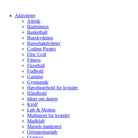
Videre
til
Aktiviteter
indhold
Atletik
Badminton
Basketball
Bueskydning
Barselsaktiviteter
Coding Pirates
Disc Golf
Fitness
Floorball
Fodbold
Gaming
Gymnastik
Høvdingebold for kvinder
Håndbold
Idræt om dagen
Krolf
Løb & Motion
Multisport for kvinder
Madklub
Mænds mødested
Orienteringsløb
Outdoor