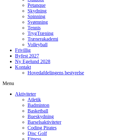
Petanque
Skydning
Spinning
Svømning
Tennis
TrygTræning
Trænerakademi
Volleyball
Frivillig
Byfest 2027
Ny Egelund 2028
Kontakt
Hovedafdelingens bestyrelse
Menu
Aktiviteter
Atletik
Badminton
Basketball
Bueskydning
Barselsaktiviteter
Coding Pirates
Disc Golf
Fitness