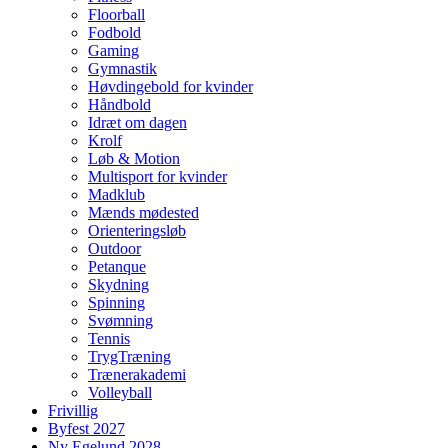
Floorball
Fodbold
Gaming
Gymnastik
Høvdingebold for kvinder
Håndbold
Idræt om dagen
Krolf
Løb & Motion
Multisport for kvinder
Madklub
Mænds mødested
Orienteringsløb
Outdoor
Petanque
Skydning
Spinning
Svømning
Tennis
TrygTræning
Trænerakademi
Volleyball
Frivillig
Byfest 2027
Ny Egelund 2028