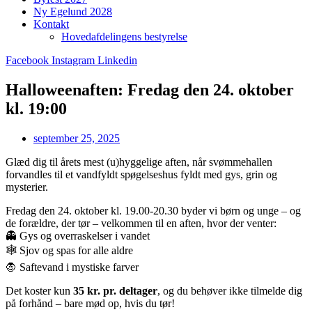
Ny Egelund 2028
Kontakt
Hovedafdelingens bestyrelse
Facebook
Instagram
Linkedin
Halloweenaften: Fredag den 24. oktober
kl. 19:00
september 25, 2025
Glæd dig til årets mest (u)hyggelige aften, når svømmehallen
forvandles til et vandfyldt spøgelseshus fyldt med gys, grin og
mysterier.
Fredag den 24. oktober kl. 19.00-20.30 byder vi børn og unge – og
de forældre, der tør – velkommen til en aften, hvor der venter:
👻 Gys og overraskelser i vandet
🕸️ Sjov og spas for alle aldre
🧛 Saftevand i mystiske farver
Det koster kun
35 kr. pr. deltager
, og du behøver ikke tilmelde dig
på forhånd – bare mød op, hvis du tør!