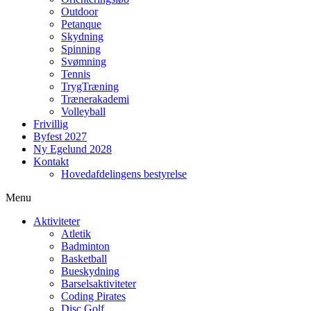
Outdoor
Petanque
Skydning
Spinning
Svømning
Tennis
TrygTræning
Trænerakademi
Volleyball
Frivillig
Byfest 2027
Ny Egelund 2028
Kontakt
Hovedafdelingens bestyrelse
Menu
Aktiviteter
Atletik
Badminton
Basketball
Bueskydning
Barselsaktiviteter
Coding Pirates
Disc Golf