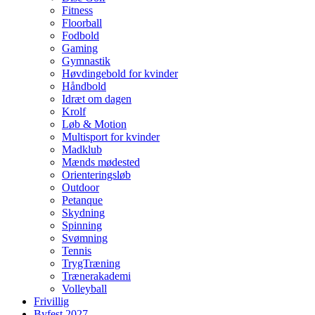
Fitness
Floorball
Fodbold
Gaming
Gymnastik
Høvdingebold for kvinder
Håndbold
Idræt om dagen
Krolf
Løb & Motion
Multisport for kvinder
Madklub
Mænds mødested
Orienteringsløb
Outdoor
Petanque
Skydning
Spinning
Svømning
Tennis
TrygTræning
Trænerakademi
Volleyball
Frivillig
Byfest 2027