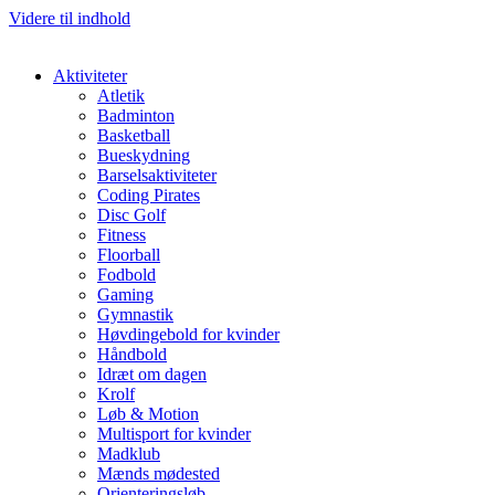
Videre til indhold
Aktiviteter
Atletik
Badminton
Basketball
Bueskydning
Barselsaktiviteter
Coding Pirates
Disc Golf
Fitness
Floorball
Fodbold
Gaming
Gymnastik
Høvdingebold for kvinder
Håndbold
Idræt om dagen
Krolf
Løb & Motion
Multisport for kvinder
Madklub
Mænds mødested
Orienteringsløb