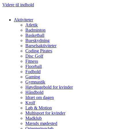
Videre til indhold
Aktiviteter
Atletik
Badminton
Basketball
Bueskydning
Barselsaktiviteter
Coding Pirates
Disc Golf
Fitness
Floorball
Fodbold
Gaming
Gymnastik
Høvdingebold for kvinder
Håndbold
Idræt om dagen
Krolf
Løb & Motion
Multisport for kvinder
Madklub
Mænds mødested
Orienteringsløb