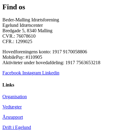
Find os
Beder-Malling Idrætsforening
Egelund Idrætscenter
Bredgade 5, 8340 Malling
CVR.: 76078610
CFR.: 1299025
Hovedforeningens konto: 1917 9170058806
MobilePay: #110905
Aktiviteter under hovedafdeling: 1917 7563653218
Facebook
Instagram
Linkedin
Links
Organisation
Vedtægter
Årsrapport
Drift i Egelund