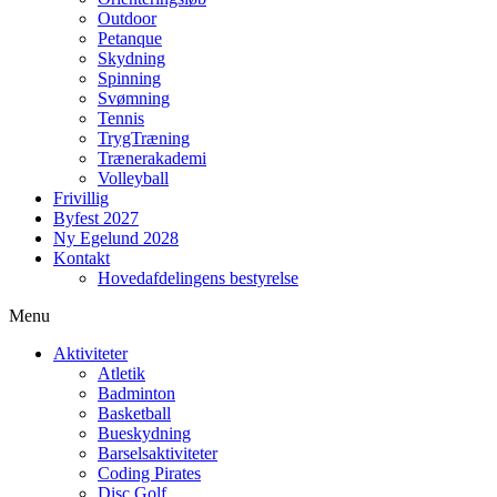
Outdoor
Petanque
Skydning
Spinning
Svømning
Tennis
TrygTræning
Trænerakademi
Volleyball
Frivillig
Byfest 2027
Ny Egelund 2028
Kontakt
Hovedafdelingens bestyrelse
Menu
Aktiviteter
Atletik
Badminton
Basketball
Bueskydning
Barselsaktiviteter
Coding Pirates
Disc Golf