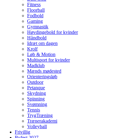
Fitness
Floorball
Fodbold
Gaming
Gymnastik
Høvdingebold for kvinder
Håndbold
Idræt om dagen
Krolf
Løb & Motion
Multisport for kvinder
Madklub
Mænds mødested
Orienteringsløb
Outdoor
Petanque
Skydning
Spinning
Svømning
Tennis
TrygTræning
Trænerakademi
Volleyball
Frivillig
Byfest 2027