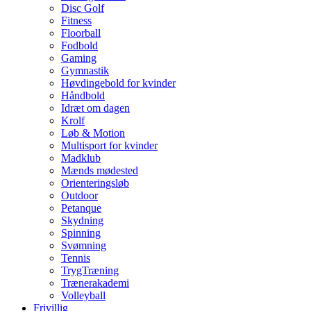
Disc Golf
Fitness
Floorball
Fodbold
Gaming
Gymnastik
Høvdingebold for kvinder
Håndbold
Idræt om dagen
Krolf
Løb & Motion
Multisport for kvinder
Madklub
Mænds mødested
Orienteringsløb
Outdoor
Petanque
Skydning
Spinning
Svømning
Tennis
TrygTræning
Trænerakademi
Volleyball
Frivillig