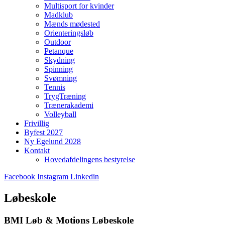
Multisport for kvinder
Madklub
Mænds mødested
Orienteringsløb
Outdoor
Petanque
Skydning
Spinning
Svømning
Tennis
TrygTræning
Trænerakademi
Volleyball
Frivillig
Byfest 2027
Ny Egelund 2028
Kontakt
Hovedafdelingens bestyrelse
Facebook
Instagram
Linkedin
Løbeskole
BMI Løb & Motions Løbeskole