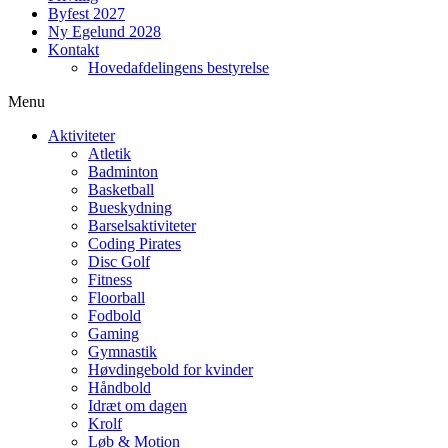
Byfest 2027
Ny Egelund 2028
Kontakt
Hovedafdelingens bestyrelse
Menu
Aktiviteter
Atletik
Badminton
Basketball
Bueskydning
Barselsaktiviteter
Coding Pirates
Disc Golf
Fitness
Floorball
Fodbold
Gaming
Gymnastik
Høvdingebold for kvinder
Håndbold
Idræt om dagen
Krolf
Løb & Motion