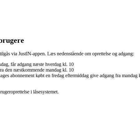
sbrugere
ilgås via
JustIN-appen
.
Læs nedenstående om oprettelse og adgang
:
sdag, får adgang næste hverdag kl. 10
g fra den næstkommende mandag kl. 10
 30-dages abonnement købt en fredag eftermiddag give adgang fra mandag 
rugeroprettelse i låsesystemet.