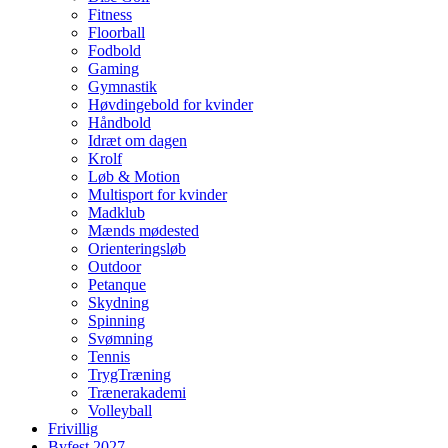
Fitness
Floorball
Fodbold
Gaming
Gymnastik
Høvdingebold for kvinder
Håndbold
Idræt om dagen
Krolf
Løb & Motion
Multisport for kvinder
Madklub
Mænds mødested
Orienteringsløb
Outdoor
Petanque
Skydning
Spinning
Svømning
Tennis
TrygTræning
Trænerakademi
Volleyball
Frivillig
Byfest 2027