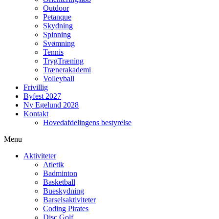
Outdoor
Petanque
Skydning
Spinning
Svømning
Tennis
TrygTræning
Trænerakademi
Volleyball
Frivillig
Byfest 2027
Ny Egelund 2028
Kontakt
Hovedafdelingens bestyrelse
Menu
Aktiviteter
Atletik
Badminton
Basketball
Bueskydning
Barselsaktiviteter
Coding Pirates
Disc Golf