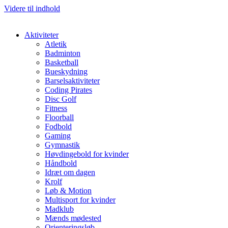
Videre til indhold
Aktiviteter
Atletik
Badminton
Basketball
Bueskydning
Barselsaktiviteter
Coding Pirates
Disc Golf
Fitness
Floorball
Fodbold
Gaming
Gymnastik
Høvdingebold for kvinder
Håndbold
Idræt om dagen
Krolf
Løb & Motion
Multisport for kvinder
Madklub
Mænds mødested
Orienteringsløb