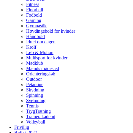
Fitness
Floorball
Fodbold
Gaming
Gymnastik
Høvdingebold for kvinder
Håndbold
Idræt om dagen
Krolf
Løb & Motion
Multisport for kvinder
Madklub
Mænds mødested
Orienteringsløb
Outdoor
Petanque
Skydning
Spinning
Svømning
Tennis
TrygTræning
Trænerakademi
Volleyball
Frivillig
Byfest 2027