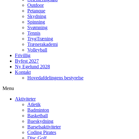
Outdoor
Petanque
Skydning
Spinning
Svømning
Tennis
TrygTræning
Trænerakademi
Volleyball
Frivillig
Byfest 2027
Ny Egelund 2028
Kontakt
Hovedafdelingens bestyrelse
Menu
Aktiviteter
Atletik
Badminton
Basketball
Bueskydning
Barselsaktiviteter
Coding Pirates
Disc Golf