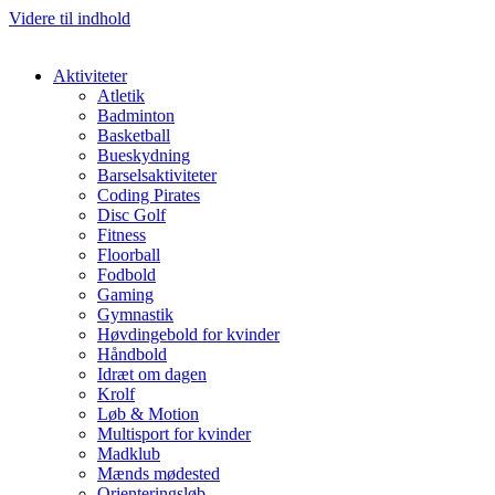
Videre til indhold
Aktiviteter
Atletik
Badminton
Basketball
Bueskydning
Barselsaktiviteter
Coding Pirates
Disc Golf
Fitness
Floorball
Fodbold
Gaming
Gymnastik
Høvdingebold for kvinder
Håndbold
Idræt om dagen
Krolf
Løb & Motion
Multisport for kvinder
Madklub
Mænds mødested
Orienteringsløb