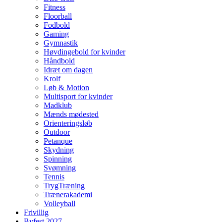
Fitness
Floorball
Fodbold
Gaming
Gymnastik
Høvdingebold for kvinder
Håndbold
Idræt om dagen
Krolf
Løb & Motion
Multisport for kvinder
Madklub
Mænds mødested
Orienteringsløb
Outdoor
Petanque
Skydning
Spinning
Svømning
Tennis
TrygTræning
Trænerakademi
Volleyball
Frivillig
Byfest 2027