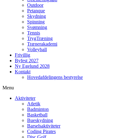
Outdoor
Petanque
Skydning
Spinning
Svømning
Tennis
TrygTræning
Trænerakademi
Volleyball
Frivillig
Byfest 2027
Ny Egelund 2028
Kontakt
Hovedafdelingens bestyrelse
Menu
Aktiviteter
Atletik
Badminton
Basketball
Bueskydning
Barselsaktiviteter
Coding Pirates
Disc Golf