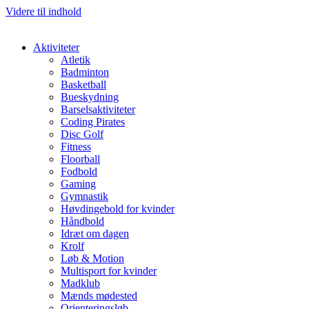
Videre til indhold
Aktiviteter
Atletik
Badminton
Basketball
Bueskydning
Barselsaktiviteter
Coding Pirates
Disc Golf
Fitness
Floorball
Fodbold
Gaming
Gymnastik
Høvdingebold for kvinder
Håndbold
Idræt om dagen
Krolf
Løb & Motion
Multisport for kvinder
Madklub
Mænds mødested
Orienteringsløb