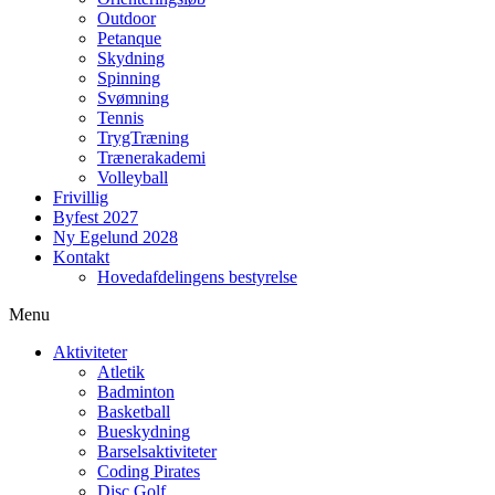
Outdoor
Petanque
Skydning
Spinning
Svømning
Tennis
TrygTræning
Trænerakademi
Volleyball
Frivillig
Byfest 2027
Ny Egelund 2028
Kontakt
Hovedafdelingens bestyrelse
Menu
Aktiviteter
Atletik
Badminton
Basketball
Bueskydning
Barselsaktiviteter
Coding Pirates
Disc Golf