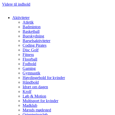
Videre til indhold
Aktiviteter
Atletik
Badminton
Basketball
Bueskydning
Barselsaktiviteter
Coding Pirates
Disc Golf
Fitness
Floorball
Fodbold
Gaming
Gymnastik
Høvdingebold for kvinder
Håndbold
Idræt om dagen
Krolf
Løb & Motion
Multisport for kvinder
Madklub
Mænds mødested
Orienteringsløb