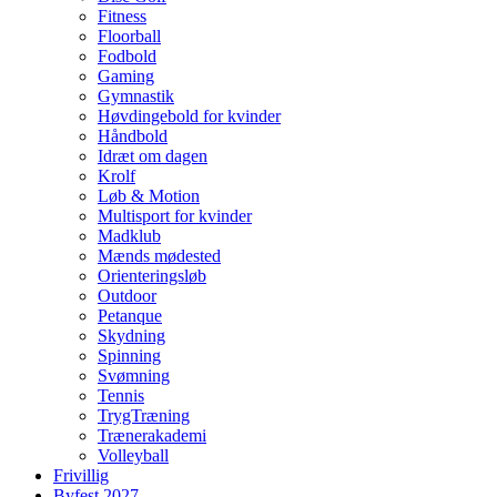
Fitness
Floorball
Fodbold
Gaming
Gymnastik
Høvdingebold for kvinder
Håndbold
Idræt om dagen
Krolf
Løb & Motion
Multisport for kvinder
Madklub
Mænds mødested
Orienteringsløb
Outdoor
Petanque
Skydning
Spinning
Svømning
Tennis
TrygTræning
Trænerakademi
Volleyball
Frivillig
Byfest 2027