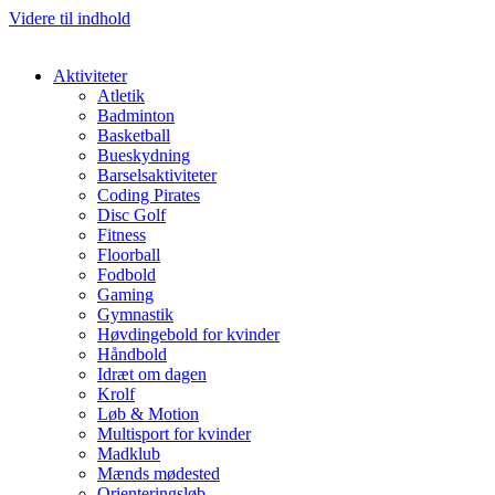
Videre til indhold
Aktiviteter
Atletik
Badminton
Basketball
Bueskydning
Barselsaktiviteter
Coding Pirates
Disc Golf
Fitness
Floorball
Fodbold
Gaming
Gymnastik
Høvdingebold for kvinder
Håndbold
Idræt om dagen
Krolf
Løb & Motion
Multisport for kvinder
Madklub
Mænds mødested
Orienteringsløb