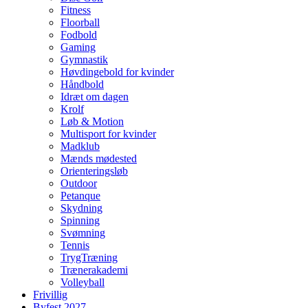
Fitness
Floorball
Fodbold
Gaming
Gymnastik
Høvdingebold for kvinder
Håndbold
Idræt om dagen
Krolf
Løb & Motion
Multisport for kvinder
Madklub
Mænds mødested
Orienteringsløb
Outdoor
Petanque
Skydning
Spinning
Svømning
Tennis
TrygTræning
Trænerakademi
Volleyball
Frivillig
Byfest 2027