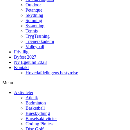
Outdoor
Petanque
Skydning
Spinning
Svømning
Tennis
TrygTræning
Trænerakademi
Volleyball
Frivillig
Byfest 2027
Ny Egelund 2028
Kontakt
Hovedafdelingens bestyrelse
Menu
Aktiviteter
Atletik
Badminton
Basketball
Bueskydning
Barselsaktiviteter
Coding Pirates
Disc Golf