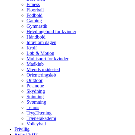
Fitness
Floorball
Fodbold
Gaming
Gymnastik
Høvdingebold for kvinder
Håndbold
Idræt om dagen
Krolf
Løb & Motion
Multisport for kvinder
Madklub
Mænds mødested
Orienteringsløb
Outdoor
Petanque
Skydning
Spinning
Svømning
Tennis
TrygTræning
Trænerakademi
Volleyball
Frivillig
Byfest 2027