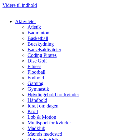
Videre til indhold
Aktiviteter
Atletik
Badminton
Basketball
Bueskydning
Barselsaktiviteter
Coding Pirates
Disc Golf
Fitness
Floorball
Fodbold
Gaming
Gymnastik
Høvdingebold for kvinder
Håndbold
Idræt om dagen
Krolf
Løb & Motion
Multisport for kvinder
Madklub
Mænds mødested
Orienteringsløb