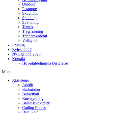
Outdoor
Petanque
Skydning
Spinning
Svømning
Tennis
TrygTræning
Trænerakademi
Volleyball
Frivillig
Byfest 2027
Ny Egelund 2028
Kontakt
Hovedafdelingens bestyrelse
Menu
Aktiviteter
Atletik
Badminton
Basketball
Bueskydning
Barselsaktiviteter
Coding Pirates
Disc Golf