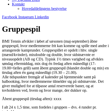
Kontakt
Hovedafdelingens bestyrelse
Facebook
Instagram
Linkedin
Gruppespil
BMI Tennis afvikler i løbet af sæsonen (maj-september) åbne
gruppespil, hvor medlemmerne frit kan komme og spille med andre i
arrangerede kamprunder. Gruppespillet er opdelt i hhv. single
(mænd/kvinder), mixdouble og double, hvor sidstnævnte er
niveauopdelt (AB og CD). Typisk 1½ times varighed og afvikles
søndag eftermiddag, mix dog én fredag aften månedligt (17-
19.00+fælles grill) samt åbent gruppespil (blandet double og mix) en
tirsdag aften én gang månedligt (19.30 – 21.00).
Alle tidspunkter fremgår af kalender på hjemmeside samt på
halbooking, hvor medlemmerne tilmelder sig på sidstnævnte. Det
giver mulighed for at tilpasse antal reserverede baner, og at
tovholderen ved, hvem og hvor mange, der dukker op.
Åbent gruppespil (tirsdag aften): xxxx
I alt 24 x 1,5 time, som fordeles i gruppen – dvs. 4 runder pr.