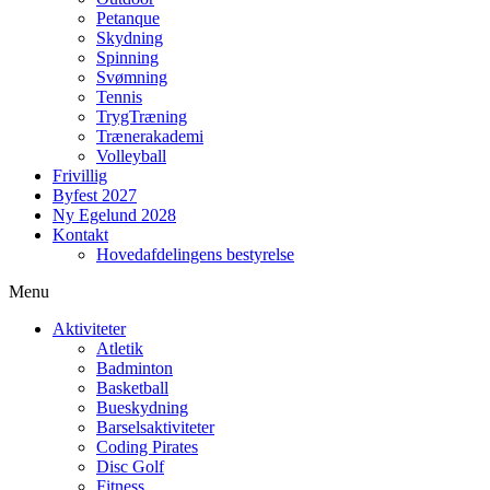
Petanque
Skydning
Spinning
Svømning
Tennis
TrygTræning
Trænerakademi
Volleyball
Frivillig
Byfest 2027
Ny Egelund 2028
Kontakt
Hovedafdelingens bestyrelse
Menu
Aktiviteter
Atletik
Badminton
Basketball
Bueskydning
Barselsaktiviteter
Coding Pirates
Disc Golf
Fitness