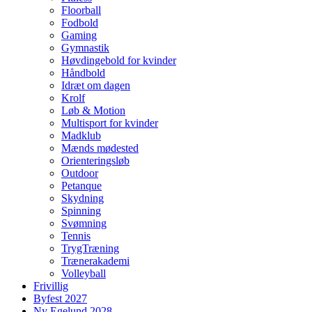
Floorball
Fodbold
Gaming
Gymnastik
Høvdingebold for kvinder
Håndbold
Idræt om dagen
Krolf
Løb & Motion
Multisport for kvinder
Madklub
Mænds mødested
Orienteringsløb
Outdoor
Petanque
Skydning
Spinning
Svømning
Tennis
TrygTræning
Trænerakademi
Volleyball
Frivillig
Byfest 2027
Ny Egelund 2028