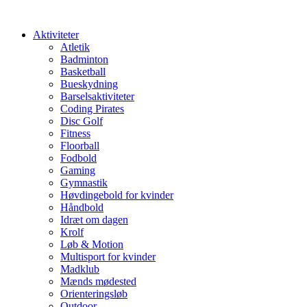
Videre
til
Aktiviteter
indhold
Atletik
Badminton
Basketball
Bueskydning
Barselsaktiviteter
Coding Pirates
Disc Golf
Fitness
Floorball
Fodbold
Gaming
Gymnastik
Høvdingebold for kvinder
Håndbold
Idræt om dagen
Krolf
Løb & Motion
Multisport for kvinder
Madklub
Mænds mødested
Orienteringsløb
Outdoor