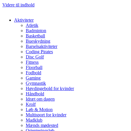
Videre til indhold
Aktiviteter
Atletik
Badminton
Basketball
Bueskydning
Barselsaktiviteter
Coding Pirates
Disc Golf
Fitness
Floorball
Fodbold
Gaming
Gymnastik
Høvdingebold for kvinder
Håndbold
Idræt om dagen
Krolf
Løb & Motion
Multisport for kvinder
Madklub
Mænds mødested
Orienteringsløb