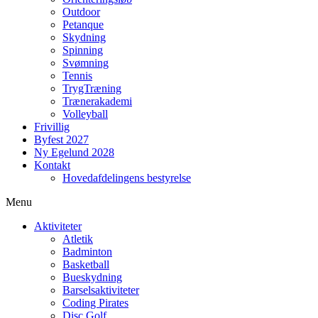
Outdoor
Petanque
Skydning
Spinning
Svømning
Tennis
TrygTræning
Trænerakademi
Volleyball
Frivillig
Byfest 2027
Ny Egelund 2028
Kontakt
Hovedafdelingens bestyrelse
Menu
Aktiviteter
Atletik
Badminton
Basketball
Bueskydning
Barselsaktiviteter
Coding Pirates
Disc Golf