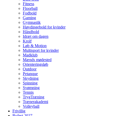
Fitness
Floorball
Fodbold
Gaming
Gymnastik
Høvdingebold for kvinder
Håndbold
Idræt om dagen
Krolf
Løb & Motion
Multisport for kvinder
Madklub
Mænds mødested
Orienteringsløb
Outdoor
Petanque
Skydning
Spinning
Svømning
Tennis
TrygTræning
Trænerakademi
Volleyball
Frivillig
Byfest 2027