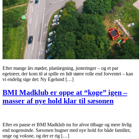
Efter mange års møder, planlægning, justeringer – og et par
egetræer, der kom til at spille en lidt større rolle end forventet – kan
vi endelig sige det: Ny Egelund […]
BMI Madklub er oppe at “koge” igen –
masser af nye hold klar til sæsonen
Efter en pause er BMI Madklub nu for alvor tilbage og mere livlig
end nogensinde. Sæsonen bugner med nye hold for både familier,
unge og voksne, og der er rig […]