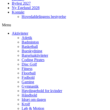
Byfest 2027
Ny Egelund 2028
Kontakt
Hovedafdelingens bestyrelse
Menu
Aktiviteter
Atletik
Badminton
Basketball
Bueskydning
Barselsaktiviteter
Coding Pirates
Disc Golf
Fitness
Floorball
Fodbold
Gaming
Gymnastik
Høvdingebold for kvinder
Håndbold
Idræt om dagen
Krolf
Løb & Motion