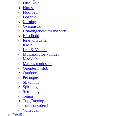
Disc Golf
Fitness
Floorball
Fodbold
Gaming
Gymnastik
Høvdingebold for kvinder
Håndbold
Idræt om dagen
Krolf
Løb & Motion
Multisport for kvinder
Madklub
Mænds mødested
Orienteringsløb
Outdoor
Petanque
Skydning
Spinning
Svømning
Tennis
TrygTræning
Trænerakademi
Volleyball
Frivillig