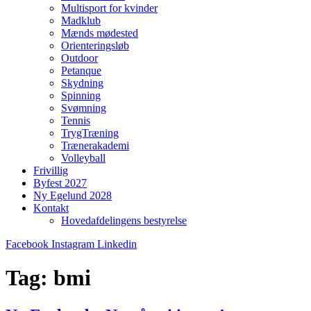
Multisport for kvinder
Madklub
Mænds mødested
Orienteringsløb
Outdoor
Petanque
Skydning
Spinning
Svømning
Tennis
TrygTræning
Trænerakademi
Volleyball
Frivillig
Byfest 2027
Ny Egelund 2028
Kontakt
Hovedafdelingens bestyrelse
Facebook
Instagram
Linkedin
Tag:
bmi